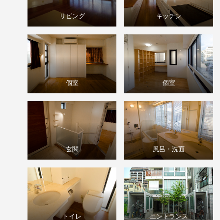
リビング
キッチン
個室
個室
玄関
風呂・洗面
トイレ
エントランス