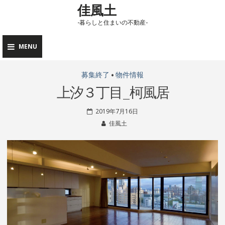
佳風土
Skip
to
-暮らしと住まいの不動産-
content
MENU
募集終了
•
物件情報
上汐３丁目_柯風居
2019年7月16日
佳風土