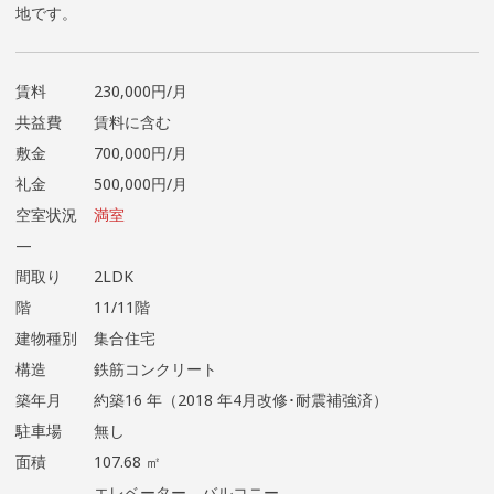
地です。
賃料
230,000円/月
共益費
賃料に含む
敷金
700,000円/月
礼金
500,000円/月
空室状況
満室
—
間取り
2LDK
階
11/11階
建物種別
集合住宅
構造
鉄筋コンクリート
築年月
約築16 年（2018 年4月改修･耐震補強済）
駐車場
無し
面積
107.68 ㎡
エレベーター、バルコニー