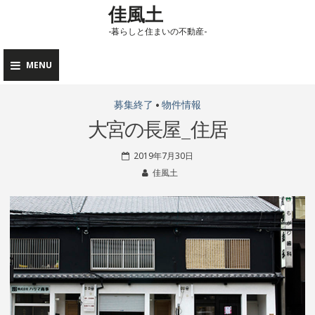
佳風土
Skip
to
-暮らしと住まいの不動産-
content
MENU
募集終了
•
物件情報
新
大宮の長屋_住居
2019年7月30日
着
佳風土
情
報