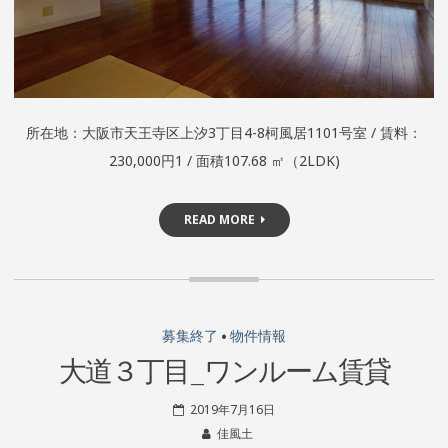
所在地：大阪市天王寺区上汐3丁目4-8柯風居1101号室 / 賃料：
230,000円1 / 面積107.68 ㎡（2LDK)
READ MORE
募集終了
•
物件情報
大道３丁目_ワンルーム賃貸
2019年7月16日
佳風土